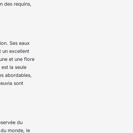
n des requins,
tion. Ses eaux
 un excellent
une et une flore
est la seule
rès abordables,
leuvia sont
réservée du
n du monde, le