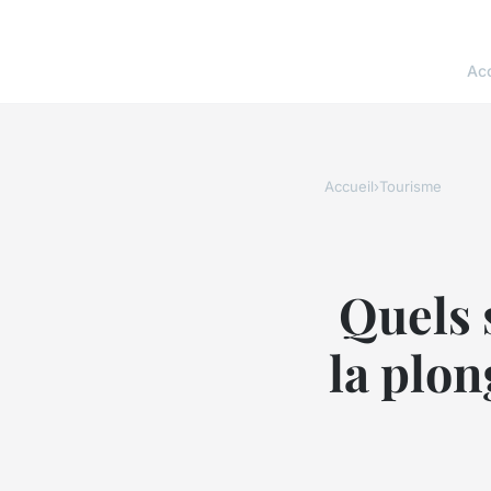
Acc
Accueil
›
Tourisme
Quels 
la plon