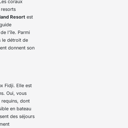
 Les coraux
 resorts
land Resort
est
 guide
e l'île. Parmi
 le détroit de
lent donnent son
 Fidji. Elle est
ns. Oui, vous
 requins, dont
sible en bateau
osent des séjours
ement