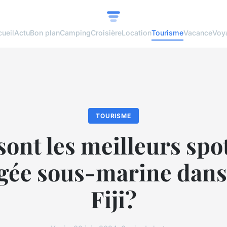
ueil
Actu
Bon plan
Camping
Croisière
Location
Tourisme
Vacance
Voy
TOURISME
sont les meilleurs spo
gée sous-marine dans 
Fiji?