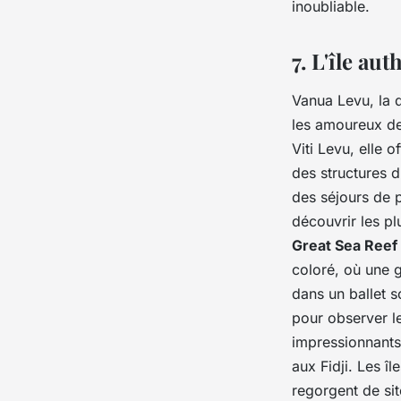
inoubliable.
7. L'île au
Vanua Levu, la d
les amoureux de
Viti Levu, elle 
des structures 
des séjours de 
découvrir les pl
Great Sea Reef
coloré, où une 
dans un ballet s
pour observer l
impressionnants
aux Fidji. Les î
regorgent de si