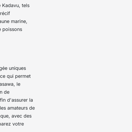
e Kadavu, tels
récif
faune marine,
e poissons
ngée uniques
 ce qui permet
Yasawa, le
on de
fin d'assurer la
r les amateurs de
ique, avec des
parez votre