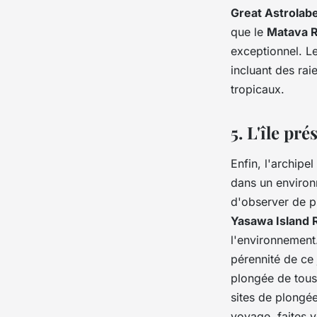
Great Astrolab
que le
Matava R
exceptionnel. L
incluant des rai
tropicaux.
5. L'île pr
Enfin, l'archipe
dans un environn
d'observer de pr
Yasawa Island 
l'environnement.
pérennité de ce 
plongée de tous
sites de plongé
voyage, faites v