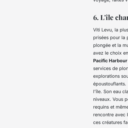
6. L'île ch
Viti Levu, la plu
prisées pour la 
plongée et la mu
avez le choix en
Pacific Harbou
services de plo
explorations so
époustouflants.
l'île. Son eau c
niveaux. Vous p
requins et même 
rencontre avec 
ces créatures fa