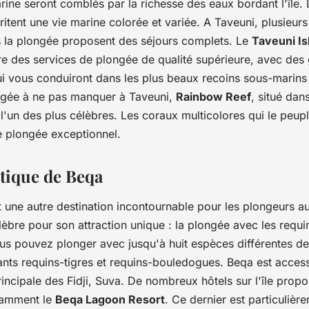
arine seront comblés par la richesse des eaux bordant l'île.
itent une vie marine colorée et variée. A Taveuni, plusieurs
s la plongée proposent des séjours complets. Le
Taveuni Is
ffre des services de plongée de qualité supérieure, avec des
i vous conduiront dans les plus beaux recoins sous-marins d
ongée à ne pas manquer à Taveuni,
Rainbow Reef
, situé dans
'un des plus célèbres. Les coraux multicolores qui le peup
e plongée exceptionnel.
stique de Beqa
t une autre destination incontournable pour les plongeurs aux
lèbre pour son attraction unique : la plongée avec les requi
ous pouvez plonger avec jusqu'à huit espèces différentes de
ants requins-tigres et requins-bouledogues. Beqa est acces
principale des Fidji, Suva. De nombreux hôtels sur l'île prop
tamment le
Beqa Lagoon Resort
. Ce dernier est particulièr