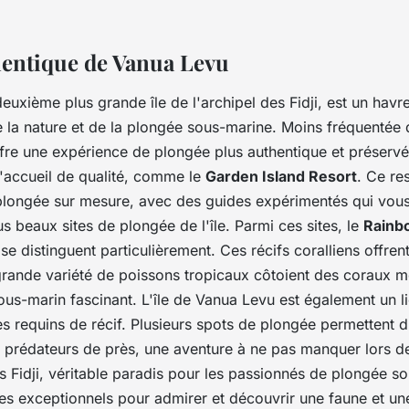
thentique de Vanua Levu
euxième plus grande île de l'archipel des Fidji, est un havr
 la nature et de la plongée sous-marine. Moins fréquentée 
offre une expérience de plongée plus authentique et préservée
d'accueil de qualité, comme le
Garden Island Resort
. Ce re
plongée sur mesure, avec des guides expérimentés qui vo
us beaux sites de plongée de l'île. Parmi ces sites, le
Rainb
se distinguent particulièrement. Ces récifs coralliens offren
grande variété de poissons tropicaux côtoient des coraux m
ous-marin fascinant. L'île de Vanua Levu est également un li
es requins de récif. Plusieurs spots de plongée permettent 
 prédateurs de près, une aventure à ne pas manquer lors de
les Fidji, véritable paradis pour les passionnés de plongée s
tes exceptionnels pour admirer et découvrir une faune et un