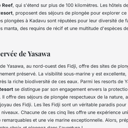
e Reef
, qui s'étend sur plus de 100 kilomètres. Les hôtels d
esort
, proposent des séjours de plongée pour explorer ce 
es plongées à Kadavu sont réputées pour leur diversité de 
es manta, des requins de récif et une multitude d'espèces d
éservée de Yasawa
l de Yasawa, au nord-ouest des Fidji, offre des sites de plo
ement préservé. La visibilité sous-marine y est excellente,
ès la riche biodiversité de ces eaux. Parmi les resorts de 
Resort
se distingue par son engagement envers la protecti
 Il offre des séjours de plongée respectueux de la nature, a
joyau des Fidji. Les îles Fidji sont un véritable paradis pou
 niveaux. Chacune de ces cinq îles offre une expérience un
e remarquables et une vie marine exceptionnelle. Alors, pré
otre choix et plongez dans l'aventure !