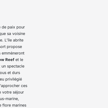
e de paix pour
que sa voisine
. L'île abrite
sort propose
us emmèneront
ow Reef
et le
t un spectacle
ous et durs
eu privilégié
d'approcher ces
 votre séjour
ous-marine,
e flore marines