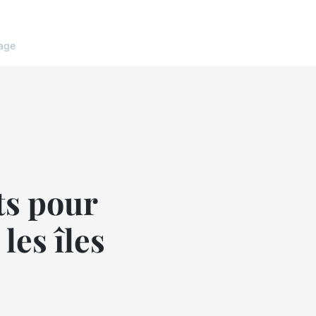
age
ts pour
les îles