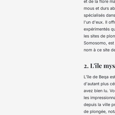
et de la flore m
mous et durs abr
spécialisés dan
l'un d'eux. Il o
expérimentés qu
les sites de pl
Somosomo, est l
nom à ce site d
2. L'île my
L'île de Beqa es
d'autant plus cé
avez bien lu. V
les impressionn
depuis la ville 
de plongée, no