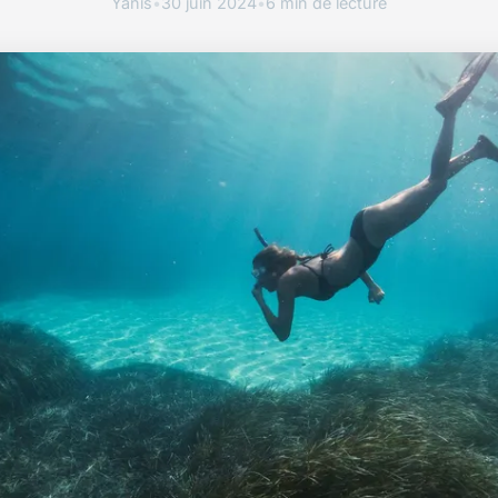
Yanis
•
30 juin 2024
•
6 min de lecture