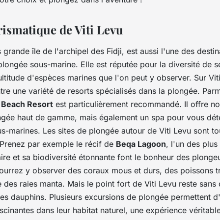
arismatique de Viti Levu
s grande île de l'archipel des Fidji, est aussi l'une des destin
plongée sous-marine. Elle est réputée pour la diversité de s
ltitude d'espèces marines que l'on peut y observer. Sur Vit
tre une variété de resorts spécialisés dans la plongée. Parm
r Beach Resort
est particulièrement recommandé. Il offre n
ngée haut de gamme, mais également un spa pour vous dét
us-marines. Les sites de plongée autour de Viti Levu sont t
 Prenez par exemple le récif de
Beqa Lagoon
, l'un des plus
laire et sa biodiversité étonnante font le bonheur des plonge
ourrez y observer des coraux mous et durs, des poissons t
des raies manta. Mais le point fort de Viti Levu reste sans 
les dauphins. Plusieurs excursions de plongée permettent d'
scinantes dans leur habitat naturel, une expérience véritab