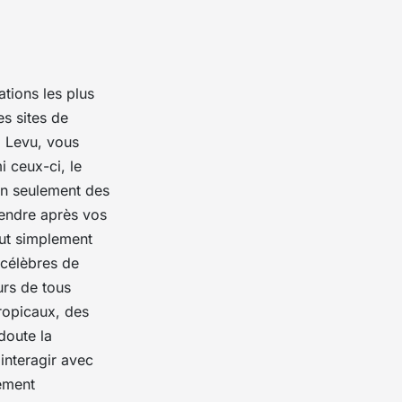
ations les plus
es sites de
i Levu, vous
i ceux-ci, le
on seulement des
endre après vos
out simplement
 célèbres de
urs de tous
ropicaux, des
doute la
interagir avec
lement