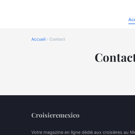
Acc
Accueil
›
Contact
Contac
Croisieremexico
Votre magazine en ligne dédié aux croisières au M