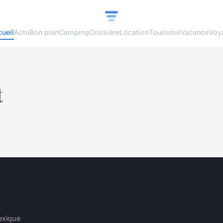
ueil
Actu
Bon plan
Camping
Croisière
Location
Tourisme
Vacance
Voy
t
exique