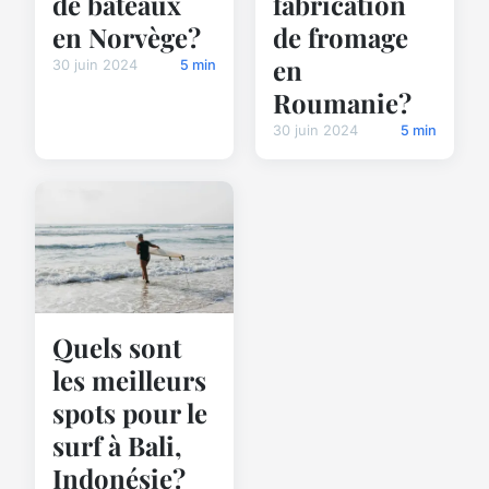
de bateaux
fabrication
en Norvège?
de fromage
en
30 juin 2024
5 min
Roumanie?
30 juin 2024
5 min
Quels sont
les meilleurs
spots pour le
surf à Bali,
Indonésie?